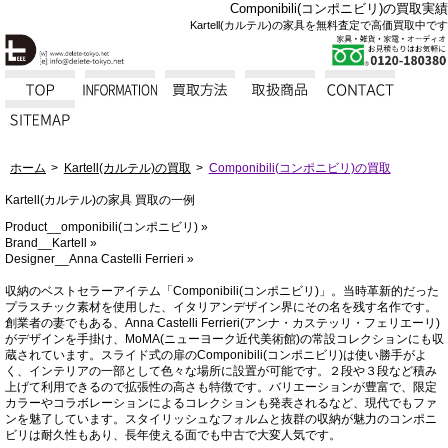
Componibili(コンポニビリ)の買取実績
Kartell(カルテル)の家具を無料査定で高価買取中です
ホーム
Kartell(カルテル)の買取
Componibili(コンポニビリ)の買取
Kartell(カルテル)の家具 買取の一例
Product__omponibili(コンポニビリ) »
Brand__Kartell »
Designer__Anna Castelli Ferrieri »
収納のベストセラーアイテム「Componibili(コンポニビリ)」。当時革新的だった
プラスチック素材を使用した、イタリアンデザイン界にその名を残す名作です。
創業者の妻でもある、Anna Castelli Ferrieri(アンナ・カステッリ・フェリエーリ)
がデザインを手掛け、MoMA(ニューヨーク近代美術館)の常設コレクションにも収
蔵されています。スライド式の扉のComponibili(コンポニビリ)は使い勝手がよ
く、インテリアの一部として色々な場所に設置が可能です。２段や３段など積み
上げて利用できるので拡張性の高さも特徴です。バリエーションが豊富で、限定
カラーやコラボレーションによるコレクションも発表されるなど、現代でもファ
ンを魅了しています。スタイリッシュなフォルムと抜群の収納が魅力のコンポニ
ビリは耐久性もあり、長年使える面でも中古で大変人気です。