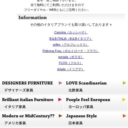
是非一度ご相談下さいませ。
全て無料にてご利用いただけますので
フリーダイヤル・WEBともにご活用ください。
その他のイタリアブランドも取り扱いしております »
Cassina（カッシーナ）
B＆B ITALIA（B＆Bイタリア）
arflex（アルフレックス）
Poltrona Frau（ポルトローナ・フラウ）
porada（ポラダ）
FLOS（フロス）
driade（ドリアデ）
De Padova（デ・パドヴァ）
cappellini（カッペリーニ）
Artemide（アルテミデ）
Kartell（カルテル）
MAGIS（マジス）
Moroso（モローゾ）
Zanotta（ザノッタ）
MOLTENI＆C（モルテーニ）
lapalma（ラパルマ）