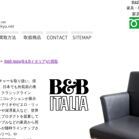
B&
家具・
B&B italia(B＆Bイタリア)の買取
ニチャーを取り扱い、揺
a」。日本でも外苑前の青
、クラシックライン
と共にコレクションが展示
ッテリオやピエロ・リッ
ラや深澤直人など、世界
とプロダクトを提案して
ーブルなどの家具から照
ルが随時ラインナップさ
ハリー)」や