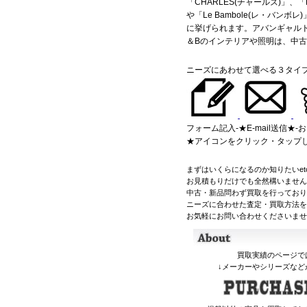
「CHARLES(チャールズ)」、「
や「Le Bambole(レ・バンボ
に挙げられます。アバンギャル
＆Bのインテリアや照明は、中
ニーズにあわせて選べる３タイ
フォーム記入-★E-mail送信★-
★アイコンをクリック・タップ
まずはいくらになるのか知りたいetc
お見積もりだけでも全然構いません
中古・新品問わず買取を行っており
ニーズに合わせた査定・買取方法を
お気軽にお問い合わせくださいませ
買取実績のページで
↓メーカーやシリーズなど