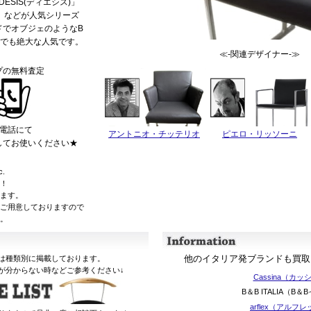
DESIS(ディエシス)」
レ)」などが人気シリーズ
ドでオブジェのようなB
古でも絶大な人気です。
≪-関連デザイナー-≫
プの無料査定
お電話にて
アントニオ・チッテリオ
ピエロ・リッソーニ
してお使いください★
.
！
ます。
ご用意しておりますので
。
他のイタリア発ブランドも買取
は種類別に掲載しております。
が分からない時などご参考ください↓
Cassina（カ
B＆B ITALIA（B
arflex（アルフ