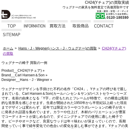
CH24(Yチェア)の買取実績
ウェグナーの家具を無料査定で高価買取中です
ホーム
Hans・J・Wegner(ハンス・J・ウェグナー)の買取
CH24(Yチェア)
の買取
ウェグナーの椅子 買取の一例
Product__CH24(Yチェア) »
Brand__Carl Hansen＆Son »
Designer__Hans・J・Wegner »
ウェグナーがデザインを手掛けた不朽の名作「CH24」。Yチェアの呼び名で親し
まれている、Carl Hansen＆Son(カールハンセン＆サン)のベストセラーシリーズ
です。名前の由来となる「Y字」の背もたれとフレームが特徴で、その構造は彫刻
的な造形美を感じさせます。生産が開始された1950年から半世紀以上経った現在
までデザインは変わらず、近年では限定カラーやコラボレーションの椅子が次々
に発表され話題を集めています。カラーや仕上げ、木材のバリエーションが豊富
でコーディネートが楽しめるので、ダイニングチェアでの使用に適した椅子で
す。ビーチやオークなど、良質なウッドは年々味わいが深まっていくので、長期
間使っていく事で経年変化での色合いの変化を楽しむ事ができます。Yチェアの美