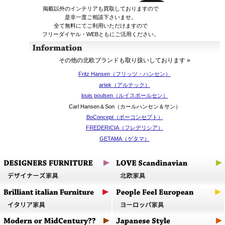
掲載以外のインテリアも買取しておりますので
是非一度ご相談下さいませ。
全て無料にてご利用いただけますので
フリーダイヤル・WEBともにご活用ください。
その他の北欧ブランドも取り扱いしております »
Fritz Hansen（フリッツ・ハンセン）
artek（アルテック）
louis poulsen（ルイスポールセン）
Carl Hansen＆Son（カールハンセン＆サン）
BoConcept（ボーコンセプト）
FREDERICIA（フレデリシア）
GETAMA（ゲタマ）
eilersen（アイラーセン）
LE KLINT（レ・クリント）
PP MOBLER（PPモブラー）
INNOVATION（イノベーション）
LIGHTYEARS（ライトイヤーズ）
取扱商品にてブランド・デザイナーのリストを掲載しております
アイテム別にもご案内しておりますので是非ご覧下さい