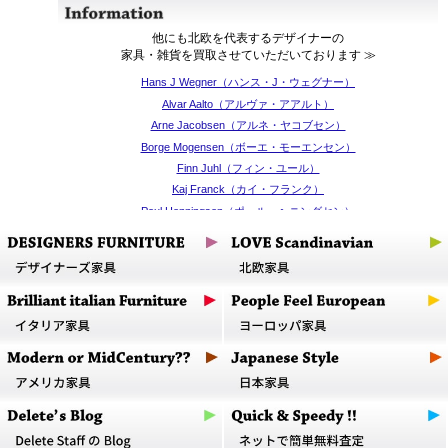
他にも北欧を代表するデザイナーの
家具・雑貨を買取させていただいております ≫
Hans J Wegner（ハンス・J・ウェグナー）
Alvar Aalto（アルヴァ・アアルト）
Arne Jacobsen（アルネ・ヤコブセン）
Borge Mogensen（ボーエ・モーエンセン）
Finn Juhl（フィン・ユール）
Kaj Franck（カイ・フランク）
Poul Henningsen（ポール・ヘニングセン）
Poul Kjaerholm（ポール・ケアホルム）
Verner Panton（ヴェルナー・パントン）
Yrjo Kukkapuro（イリヤ・クッカプーロ）
Jacob Jensen（ヤコブ・イェンセン）
取扱商品にてブランド・デザイナーのリストを掲載しております
買取実績ではアイテム別にもご案内しておりますので是非ご覧下さい
北欧発のブランドも強化買取中です ≫
Fritz Hansen（フリッツ・ハンセン）
artek（アルテック）
louis poulsen（ルイスポールセン）