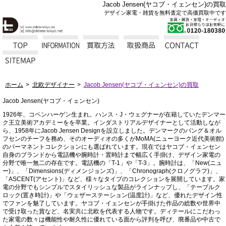
Jacob Jensen(ヤコブ・イェンセン)の買取
デザイン家電・雑貨を無料査定で高価買取中です
ホーム
北欧デザイナー
Jacob Jensen(ヤコブ・イェンセン)の買取
Jacob Jensen(ヤコブ・イェンセン)
1926年、コペンハーゲン生まれ。ハンス・J・ウェグナーが在籍していたデンマー
ク王立美術アカデミーをを卒業。インダストリアルデザイナーとして活動しなが
ら、1958年にJacob Jensen Designを設立しました。デンマークのバング＆オル
フセンのチーフを務め、そのオーディオの多くがMoMA(ニューヨーク近代美術館)
のパーマネントコレクションにも選ばれています。現在ではヤコブ・イェンセン
自身のブランドから電話機や腕時計・置時計まで幅広く手掛け、デザイン家電の
分野で唯一無二の存在です。電話機の「T-1」や「T-3」。腕時計は、「New(ニュ
ー)」、「Dimensions(ディメンジョンズ)」、「Chronograph(クロノグラフ)」、
「ASCENT(アセント)」など、様々なタイプのコレクションを展開しています。家
電の分野でもシンプルでスタイリッシュな製品がラインナップし、「テーブルク
ロック(置き時計)」や「ウェザーステーション(温度計)」など、優れたデザイン性
でファンを魅了しています。ヤコブ・イェンセンが手掛けた作品の総数や世界中
で受け取った賞など、名実共に北欧を代表する人物です。ディテールにこだわっ
た家電の数々は機能性や耐久性に優れている面から評判を呼び、廃番品や中古で