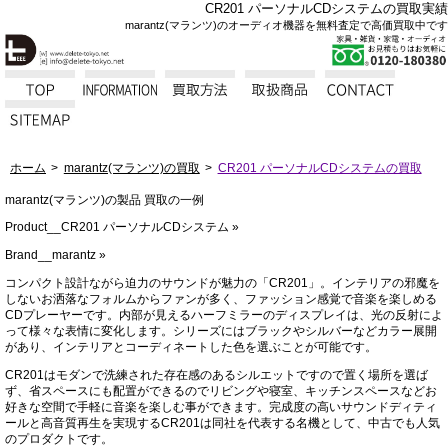
CR201 パーソナルCDシステムの買取実績
marantz(マランツ)のオーディオ機器を無料査定で高価買取中です
ホーム
marantz(マランツ)の買取
CR201 パーソナルCDシステムの買取
marantz(マランツ)の製品 買取の一例
Product__CR201 パーソナルCDシステム »
Brand__marantz »
コンパクト設計ながら迫力のサウンドが魅力の「CR201」。インテリアの邪魔を
しないお洒落なフォルムからファンが多く、ファッション感覚で音楽を楽しめる
CDプレーヤーです。内部が見えるハーフミラーのディスプレイは、光の反射によ
って様々な表情に変化します。シリーズにはブラックやシルバーなどカラー展開
があり、インテリアとコーディネートした色を選ぶことが可能です。
CR201はモダンで洗練された存在感のあるシルエットですので置く場所を選ば
ず、省スペースにも配置ができるのでリビングや寝室、キッチンスペースなどお
好きな空間で手軽に音楽を楽しむ事ができます。完成度の高いサウンドディティ
ールと高音質再生を実現するCR201は同社を代表する名機として、中古でも人気
のプロダクトです。