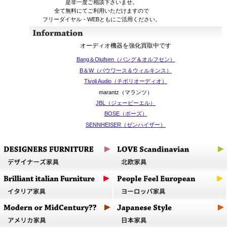
是非一度ご相談下さいませ。
全て無料にてご利用いただけますので
フリーダイヤル・WEBともにご活用ください。
オーディオ機器を強化買取中です
Bang＆Olufsen（バング＆オルフセン）
B＆W（バウワース＆ウィルキンス）
Tivoli Audio（チボリオーディオ）
marantz（マランツ）
JBL（ジェービーエル）
BOSE（ボーズ）
SENNHEISER（ゼンハイザー）
FOCAL（フォーカル）
Klipsch（クリプシュ）
Harman Kardon（ハーマン・カードン）
SONOS（ソノス）
上記以外のメーカー、多様なジャンルの製品を
古いレトロなものから最新機種まで、あらゆる
コンディションで取り扱っております
ご連絡の際、シリーズ名や型番をいただけましたら
スムーズに調べさせていただきます