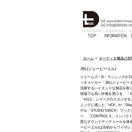
ホーム
オーディオ機器の買
JBL(ジェービーエル)
ジェームズ・B・ランシングが1
ィオメーカー「JBL(ジェービー
活躍するハイエンドな製品を取
現場でも高い評価を受ける、「44
「4312」シリーズのスタジオ
ニングに適した「HDI」や「St
デル「STUDIO 530CH」ブ
ー、「CONTROL X」コンパ
質なサウンドディティールを体感
ービーエル)は当初からワイヤレ