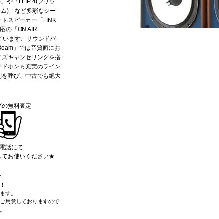
」や「FLIP 4(フリッ
リーム)」など多彩なシー
トスピーカー「LINK
対応の「ON AIR
めています。サウンドバ
ltiBeam」では音質面にお
イズキャンセリングを搭
ッドホンも充実のライン
判を呼び、中古でも絶大
プの無料査定
お電話にて
してお使いください★
.
！
ます。
ご用意しておりますので
。