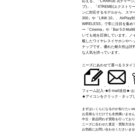
応える、「CHARGE 3(チャージ)
プ)」、「XTREME(エクスト
ンに対応するモデルから、スマー
300」や「LINK 10」、AirPlay
WIRELESS」で常に注目を集
ー「Cinema」や「Bar 5.0 Mu
いても他を圧倒しています。ノ
載したワイヤレスイヤホンやヘ
ナップです。優れた耐久性は評
な人気を誇っています。
ニーズにあわせて選べる３タイ
フォーム記入-★E-mail送信★-
★アイコンをクリック・タップ
まずはいくらになるのか知りたいetc
お見積もりだけでも全然構いません
中古・新品問わず買取を行っており
ニーズに合わせた査定・買取方法を
お気軽にお問い合わせくださいませ