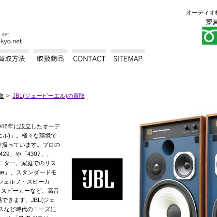
オーディオ
取
JBL(ジェービーエル)の買取
946年に設立したオーデ
エル)」。様々な環境で
り扱っています。プロの
29」や「4307」、
モニター。家庭でのリス
age」、スタンダードモ
ックシェルフ・スピーカ
クトスピーカーなど、高音
できます。JBL(ジェ
スなど時代のニーズに