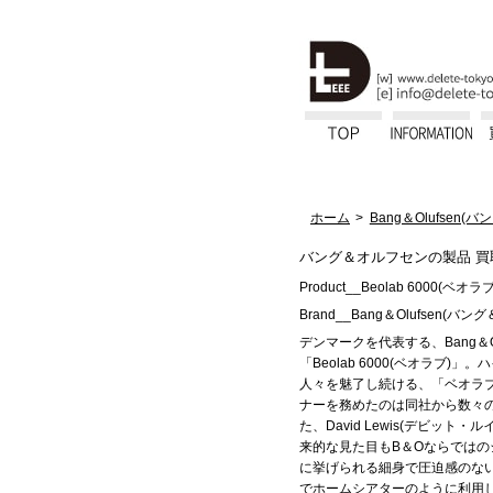
ホーム
Bang＆Olufsen
バング＆オルフセンの製品 買
Product__Beolab 6000(ベオラブ
Brand__Bang＆Olufsen(バン
デンマークを代表する、Bang＆O
「Beolab 6000(ベオラブ)
人々を魅了し続ける、「ベオラ
ナーを務めたのは同社から数々
た、David Lewis(デビット
来的な見た目もB＆Oならではの
に挙げられる細身で圧迫感のな
でホームシアターのように利用