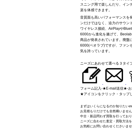
スニング用で楽しんだり、イン
楽を体感できます。
音質面も高いパフォーマンスを
ンだけではなく、迫力のサウン
ワイヤレス接続、AirPlayやBlu
6000から進化を遂げて、Beola
商品が発表されています。廃盤にな
6000(ベオラブ)ですが、ファ
気を誇っています。
ニーズにあわせて選べる３タイ
フォーム記入-★E-mail送信★-
★アイコンをクリック・タップ
まずはいくらになるのか知りたいetc
お見積もりだけでも全然構いません
中古・新品問わず買取を行っており
ニーズに合わせた査定・買取方法を
お気軽にお問い合わせくださいませ