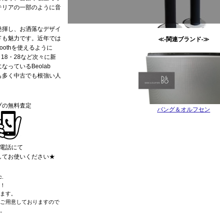
テリアの一部のように音
発揮し、お洒落なデザイ
ドも魅力です。近年では
≪-関連ブランド-≫
etoothを使えるように
b 18・28など次々に新
っているBeolab
ンも多く中古でも根強い人
プの無料査定
バング＆オルフセン
お電話にて
してお使いください★
.
！
ます。
ご用意しておりますので
。