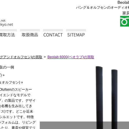
Beol
バング＆オルフセンのオーディオ
(バングアンドオルフセン)の買取
Beolab 6000(ベオラブ)の買取
取の一例
) »
グ＆オルフセン) »
lufsenのスピーカー
」。ハイエンドなモデルで
ブ」の製品です。デザイ
の名機を生み出してき
・ルイス)です。どこか近未
シルエットです。特徴
いフォルムは、リビング
したり、書斎や寝室でリ