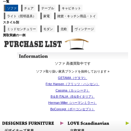
一覧
ソファ
チェア
テーブル
キャビネット
ライト（照明器具）
家電
雑貨・キッチン用品・トイ
スタイル別
ミッドセンチュリー
モダン
北欧
ヴィンテージ
買取実績の一例
ソファ 高価買取中です
ソファ取り扱い家具ブランドを抜粋しております »
GETAMA（ゲタマ）
Fritz Hansen（フリッツ・ハンセン）
Cassina（カッシーナ）
B＆B ITALIA（B＆Bイタリア）
Herman Miller（ハーマンミラー）
BoConcept（ボーコンセプト）
unico（ウニコ）
Carl Hansen＆Son（カールハンセン＆サン）
IDEE（イデー）