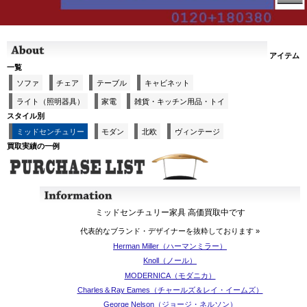
アイテム
一覧
ソファ
チェア
テーブル
キャビネット
ライト（照明器具）
家電
雑貨・キッチン用品・トイ
スタイル別
ミッドセンチュリー
モダン
北欧
ヴィンテージ
買取実績の一例
ミッドセンチュリー家具 高価買取中です
代表的なブランド・デザイナーを抜粋しております »
Herman Miller（ハーマンミラー）
Knoll（ノール）
MODERNICA（モダニカ）
Charles＆Ray Eames（チャールズ＆レイ・イームズ）
George Nelson（ジョージ・ネルソン）