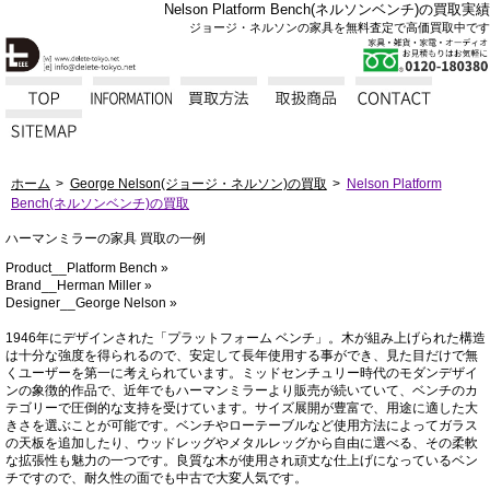
Nelson Platform Bench(ネルソンベンチ)の買取実績
ジョージ・ネルソンの家具を無料査定で高価買取中です
ホーム
George Nelson(ジョージ・ネルソン)の買取
Nelson Platform
Bench(ネルソンベンチ)の買取
ハーマンミラーの家具 買取の一例
Product__Platform Bench »
Brand__Herman Miller »
Designer__George Nelson »
1946年にデザインされた「プラットフォーム ベンチ」。木が組み上げられた構造
は十分な強度を得られるので、安定して長年使用する事ができ、見た目だけで無
くユーザーを第一に考えられています。ミッドセンチュリー時代のモダンデザイ
ンの象徴的作品で、近年でもハーマンミラーより販売が続いていて、ベンチのカ
テゴリーで圧倒的な支持を受けています。サイズ展開が豊富で、用途に適した大
きさを選ぶことが可能です。ベンチやローテーブルなど使用方法によってガラス
の天板を追加したり、ウッドレッグやメタルレッグから自由に選べる、その柔軟
な拡張性も魅力の一つです。良質な木が使用され頑丈な仕上げになっているベン
チですので、耐久性の面でも中古で大変人気です。