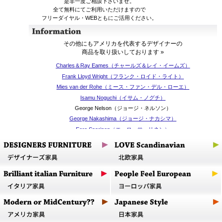
是非一度ご相談下さいませ。
全て無料にてご利用いただけますので
フリーダイヤル・WEBともにご活用ください。
その他にもアメリカを代表するデザイナーの
商品を取り扱いしております »
Charles＆Ray Eames（チャールズ＆レイ・イームズ）
Frank Lloyd Wright（フランク・ロイド・ライト）
Mies van der Rohe（ミース・ファン・デル・ローエ）
Isamu Noguchi（イサム・ノグチ）
George Nelson（ジョージ・ネルソン）
George Nakashima（ジョージ・ナカシマ）
Eero Saarinen（エーロ・サーリネン）
Florence Knoll Bassett（フローレンス・ノール）
Sean Dix（ショーン・ディックス）
Norman Cherner（ノーマン・チャーナー）
Warren Platner（ウォーレン・プラットナー）
Eric Pfieffer（エリック・ファイファー）
上記以外のデザイナー、多様なジャンルの製品を
古いアンティークなものから現行品まで、あらゆる
コンディションで取り扱っております