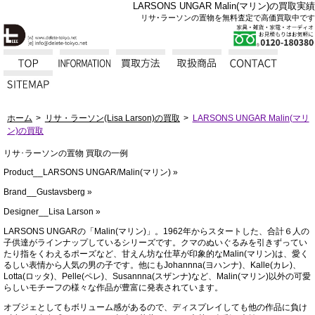
LARSONS UNGAR Malin(マリン)の買取実績
リサ･ラーソンの置物を無料査定で高価買取中です
ホーム
リサ・ラーソン(Lisa Larson)の買取
LARSONS UNGAR Malin(マリ
ン)の買取
リサ･ラーソンの置物 買取の一例
Product__LARSONS UNGAR/Malin(マリン) »
Brand__Gustavsberg »
Designer__Lisa Larson »
LARSONS UNGARの「Malin(マリン)」。1962年からスタートした、合計６人の
子供達がラインナップしているシリーズです。クマのぬいぐるみを引きずってい
たり指をくわえるポーズなど、甘えん坊な仕草が印象的なMalin(マリン)は、愛く
るしい表情から人気の男の子です。他にもJohannna(ヨハンナ)、Kalle(カレ)、
Lotta(ロッタ)、Pelle(ペレ)、Susannna(スザンナ)など、Malin(マリン)以外の可愛
らしいモチーフの様々な作品が豊富に発表されています。
オブジェとしてもボリューム感があるので、ディスプレイしても他の作品に負け