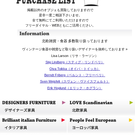
掲載以外のオブジェも買取しておりますので
是非一度ご相談下さいませ。
全て無料にてご利用いただけますので
フリーダイヤル・WEBともにご活用ください。
北欧雑貨・食器 多数取り扱っております
ヴィンテージ食器や雑貨など取り扱いデザイナーを抜粋しております »
Lisa Larson（リサ・ラーソン）
Stig Lindberg（スティグ・リンドベリ）
Oiva Toikka（オイバ・トイッカ）
Berndt Friberg（ベルント・フリーベリ）
Sven Wejsfelt（スヴェン・ヴァイスフェルト）
Erik Hoglund（エリック・ホグラン）
Birger Kaipiainen（ビルガー・カイピアイネン）
Ulla Procope（ウラ・プロコッペ）
Raija Uosikkinen（ライヤ・ウオシッキネン）
Marianne Westman（マリアンヌ・ウエストマン）
Esteri Tomula（エステリ・トムラ）
上記以外のデザイナー、多様なジャンルの製品を