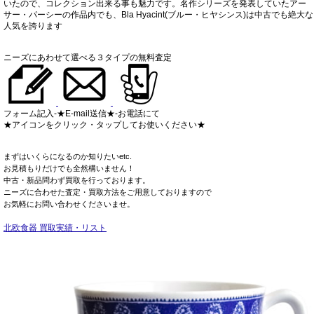
いたので、コレクション出来る事も魅力です。名作シリーズを発表していたアー
サー・パーシーの作品内でも、Bla Hyacint(ブルー・ヒヤシンス)は中古でも絶大な
人気を誇ります
ニーズにあわせて選べる３タイプの無料査定
フォーム記入-★E-mail送信★-お電話にて
★アイコンをクリック・タップしてお使いください★
まずはいくらになるのか知りたいetc.
お見積もりだけでも全然構いません！
中古・新品問わず買取を行っております。
ニーズに合わせた査定・買取方法をご用意しておりますので
お気軽にお問い合わせくださいませ。
北欧食器 買取実績・リスト