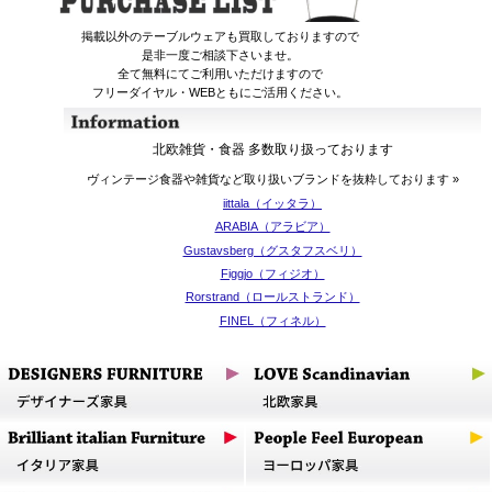
掲載以外のテーブルウェアも買取しておりますので
是非一度ご相談下さいませ。
全て無料にてご利用いただけますので
フリーダイヤル・WEBともにご活用ください。
北欧雑貨・食器 多数取り扱っております
ヴィンテージ食器や雑貨など取り扱いブランドを抜粋しております »
iittala（イッタラ）
ARABIA（アラビア）
Gustavsberg（グスタフスベリ）
Figgjo（フィジオ）
Rorstrand（ロールストランド）
FINEL（フィネル）
Nuutajarvi（ヌータヤルヴィ）
Royal Copenhagen（ロイヤル コペンハーゲン）
上記以外のメーカー、多様なジャンルの製品を
古いアンティークなものから現行品まで、あらゆる
コンディションで取り扱っております
ご連絡の際、シリーズ名などをいただけましたら
スムーズに調べさせていただきます