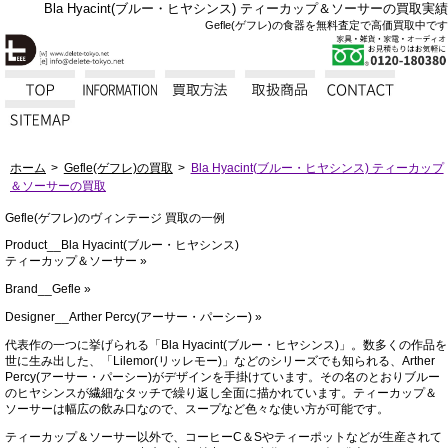
Bla Hyacint(ブルー・ヒヤシンス) ティーカップ＆ソーサーの買取実績
Gefle(ゲフレ)の食器を無料査定で高価買取中です
ホーム
Gefle(ゲフレ)の買取
Bla Hyacint(ブルー・ヒヤシンス) ティーカップ
＆ソーサーの買取
Gefle(ゲフレ)のヴィンテージ 買取の一例
Product__Bla Hyacint(ブルー・ヒヤシンス)
ティーカップ＆ソーサー »
Brand__Gefle »
Designer__Arther Percy(アーサー・パーシー) »
代表作の一つに挙げられる「Bla Hyacint(ブルー・ヒヤシンス)」。数多くの作品を
世に生み出した、「Lilemor(リッレモー)」などのシリーズでも知られる、Arther
Percy(アーサー・パーシー)がデザインを手掛けています。その名のとおりブルー
のヒヤシンスが繊細なタッチで繰り返し全面に描かれています。ティーカップ＆
ソーサーは幅広の飲み口なので、スープなど色々な使い方が可能です。
ティーカップ＆ソーサー以外で、コーヒーC＆Sやティーポットなどが生産されて